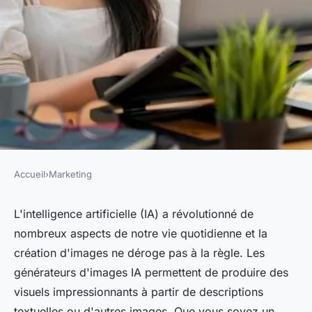
Accueil
›
Marketing
MARKETING
Comment utiliser un
L'intelligence artificielle (IA) a révolutionné de
nombreux aspects de notre vie quotidienne et la
générateur d'images IA en
création d'images ne déroge pas à la règle. Les
2024 ?
générateurs d'images IA permettent de produire des
visuels impressionnants à partir de descriptions
pascale
•
14 juillet 2024
•
3 min de lecture
textuelles ou d'autres images. Que vous soyez un