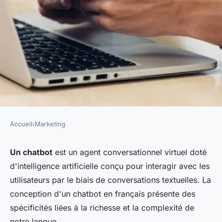
Accueil
›
Marketing
MARKETING
Les clés pour concevoir un
Un chatbot
est un agent conversationnel virtuel doté
d'intelligence artificielle conçu pour interagir avec les
chatbot francophone
utilisateurs par le biais de conversations textuelles. La
performant
conception d'un chatbot en français présente des
spécificités liées à la richesse et la complexité de
pascale
•
18 mars 2024
•
3 min de lecture
notre langue.