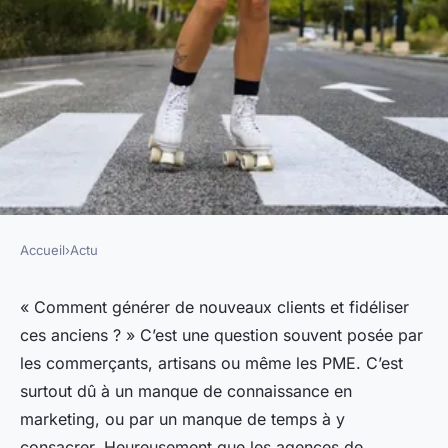
Accueil
›
Actu
ACTU
Pourquoi faire appel à une
« Comment générer de nouveaux clients et fidéliser
ces anciens ? » C’est une question souvent posée par
agence de communication
les commerçants, artisans ou même les PME. C’est
pour améliorer votre stratégie
surtout dû à un manque de connaissance en
de marketing ?
marketing, ou par un manque de temps à y
consacrer. Heureusement que les agences de