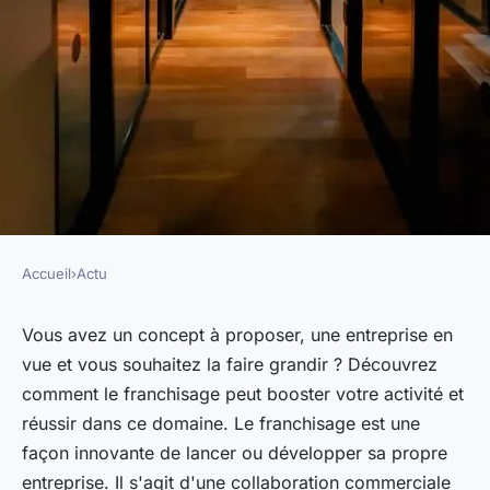
Accueil
›
Actu
ACTU
Les avantages du franchisage
Vous avez un concept à proposer, une entreprise en
vue et vous souhaitez la faire grandir ? Découvrez
pour booster votre entreprise
comment le franchisage peut booster votre activité et
réussir dans ce domaine. Le franchisage est une
pascale
•
23 mars 2023
•
4 min de lecture
façon innovante de lancer ou développer sa propre
entreprise. Il s'agit d'une collaboration commerciale