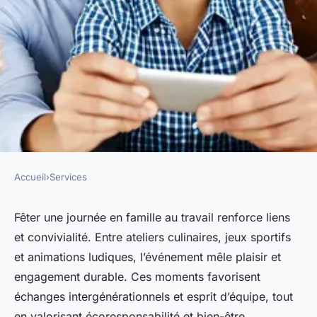
Accueil
›
Services
SERVICES
Célébrez une journée
Fêter une journée en famille au travail renforce liens
et convivialité. Entre ateliers culinaires, jeux sportifs
inoubliable en famille au
et animations ludiques, l’événement mêle plaisir et
travail
engagement durable. Ces moments favorisent
échanges intergénérationnels et esprit d’équipe, tout
pascale
•
6 juillet 2025
•
6 min de lecture
en valorisant écoresponsabilité et bien-être.