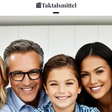
📰
Taktalsmittel