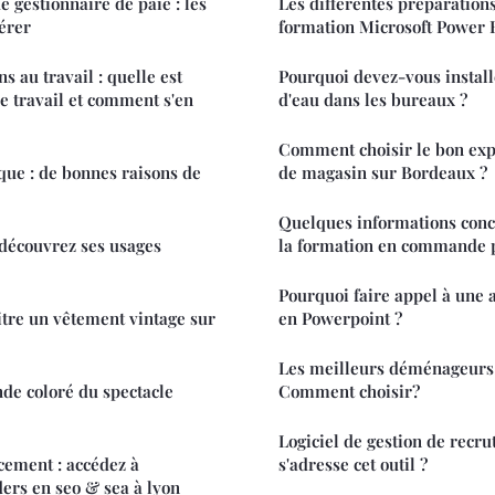
 gestionnaire de paie : les
Les différentes préparation
dérer
formation Microsoft Power 
s au travail : quelle est
Pourquoi devez-vous install
 de travail et comment s'en
d'eau dans les bureaux ?
Comment choisir le bon ex
ique : de bonnes raisons de
de magasin sur Bordeaux ?
Quelques informations concr
 découvrez ses usages
la formation en commande 
Pourquoi faire appel à une 
re un vêtement vintage sur
en Powerpoint ?
Les meilleurs déménageurs 
de coloré du spectacle
Comment choisir?
Logiciel de gestion de recru
ncement : accédez à
s'adresse cet outil ?
ders en seo & sea à lyon