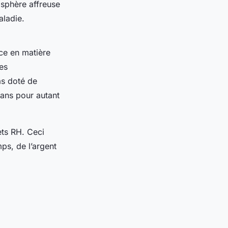
osphère affreuse
aladie.
ace en matière
es
as doté de
ans pour autant
ets RH. Ceci
ps, de l’argent