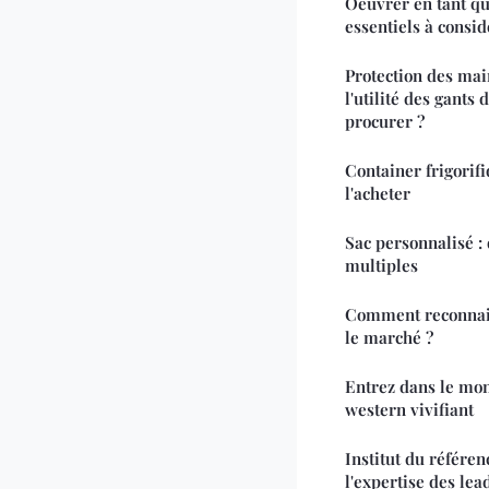
Oeuvrer en tant que
essentiels à consi
Protection des main
l'utilité des gants
procurer ?
Container frigorif
l'acheter
Sac personnalisé :
multiples
Comment reconnait
le marché ?
Entrez dans le mon
western vivifiant
Institut du référe
l'expertise des lea