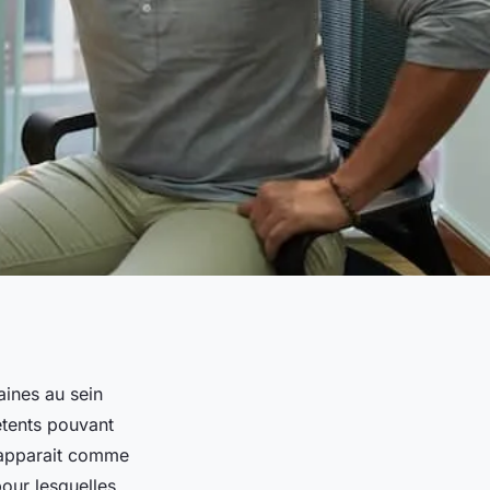
aines au sein
étents pouvant
H apparait comme
pour lesquelles