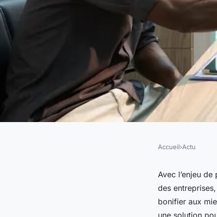
Accueil
›
Actu
ACTU
Pourquoi recourir à
Avec l’enjeu de
des entreprises
conseil RH ?
bonifier aux mi
une solution pou