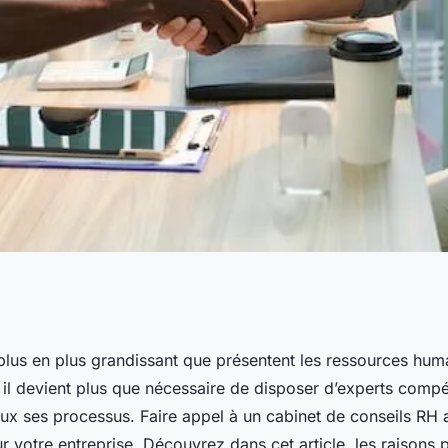
 un cabinet de
 plus en plus grandissant que présentent les ressources hum
, il devient plus que nécessaire de disposer d’experts comp
eux ses processus. Faire appel à un cabinet de conseils R
r votre entreprise. Découvrez dans cet article, les raisons 