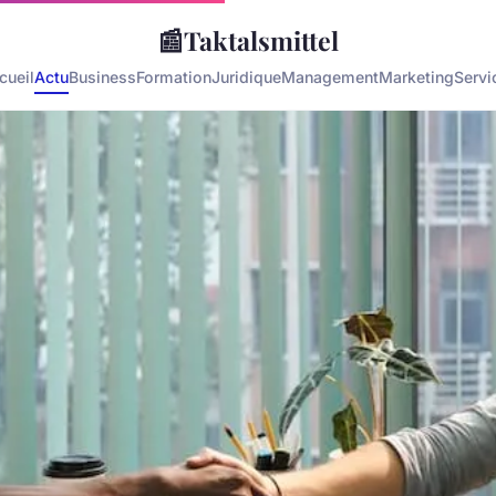
📰
Taktalsmittel
cueil
Actu
Business
Formation
Juridique
Management
Marketing
Servi