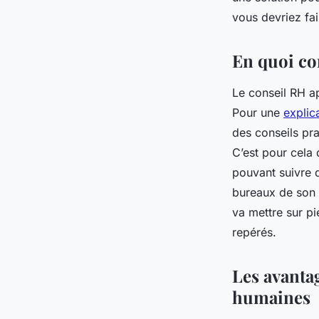
vous devriez fa
pascale
•
5 octobre 2023
•
2 min de lecture
En quoi con
Le conseil RH a
Pour une
explic
des conseils pra
C’est pour cela 
pouvant suivre d
bureaux de son cl
va mettre sur pi
repérés.
Les avanta
humaines