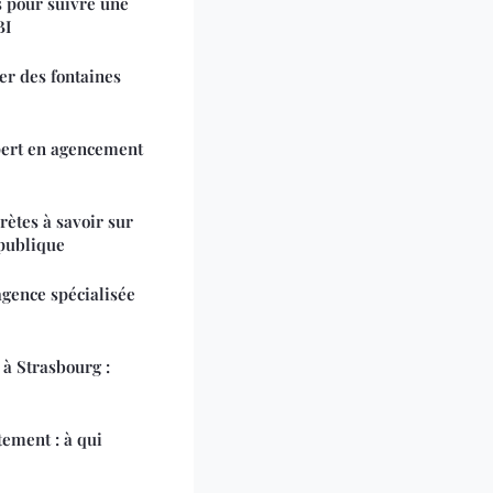
s pour suivre une
BI
er des fontaines
pert en agencement
ètes à savoir sur
publique
agence spécialisée
à Strasbourg :
tement : à qui