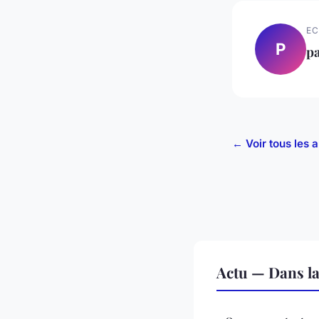
EC
P
p
← Voir tous les a
Actu — Dans l