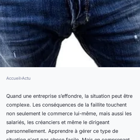
Accueil
›
Actu
ACTU
Comment gérer la faillite
Quand une entreprise s’effondre, la situation peut être
complexe. Les conséquences de la faillite touchent
d'une entreprise et ses
non seulement le commerce lui-même, mais aussi les
répercussions ?
salariés, les créanciers et même le dirigeant
personnellement. Apprendre à gérer ce type de
pascale
•
23 mars 2023
•
3 min de lecture
situation n'est pas chose facile. Mais en comprenant