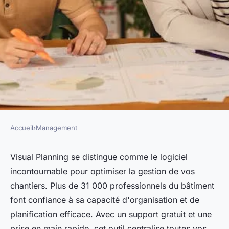
Accueil
›
Management
MANAGEMENT
Découvrez Visual planning : le
Visual Planning se distingue comme le logiciel
incontournable pour optimiser la gestion de vos
logiciel idéal pour vos
chantiers. Plus de 31 000 professionnels du bâtiment
chantiers
font confiance à sa capacité d'organisation et de
planification efficace. Avec un support gratuit et une
pascale
•
12 avril 2025
•
5 min de lecture
prise en main rapide, cet outil centralise toutes vos