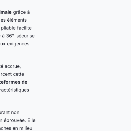
timale
grâce à
Ces éléments
liable facilite
e à 36°, sécurise
 aux exigences
té accrue,
rcent cette
teformes de
actéristiques
urant non
r
éprouvée. Elle
âches en milieu