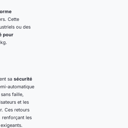
forme
ers. Cette
ustriels ou des
é pour
 kg.
ent sa
sécurité
semi-automatique
sans faille,
sateurs et les
r. Ces retours
 renforçant les
 exigeants.