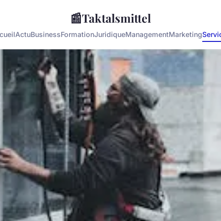
📰
Taktalsmittel
cueil
Actu
Business
Formation
Juridique
Management
Marketing
Servi