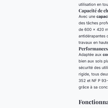
utilisation en 
Capacité de c
Avec une
capac
des tâches profe
de 600 x 420 mm
antidérapantes d
travaux en haute
Performances 
Adaptée aux
co
bien aux sols pla
sécurité des uti
rigide, tous de
352 et NF P 93-
grâce à sa conce
Fonctionnal