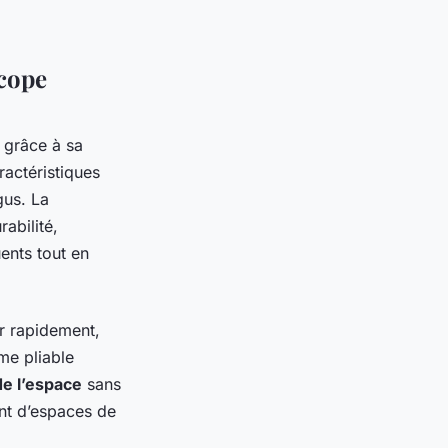
.
scope
, grâce à sa
ractéristiques
gus. La
abilité,
ents tout en
er rapidement,
me pliable
de l’espace
sans
ant d’espaces de