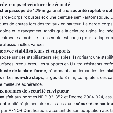
de-corps et ceinture de sécurité
 sherpascope de 1,79 m
garantit une
sécurité repliable op
e garde-corps robustes et d’une ceinture semi-automatique. 
sques de chutes lors des travaux en hauteur. Le garde-corps p
apide et le rangement, tandis que la ceinture rigide, incliné
ns entraver sa mobilité. L’ensemble est conçu pour s’adapter
 professionnelles variées.
ue avec stabilisateurs et supports
pose sur des stabilisateurs réglables, favorisant une stabili
faces irrégulières. Les supports en U ultra-résistants renfo
buste de la plate-forme
, répondant aux demandes des
pla
eur
. Les
non-slip steps
, larges de 8 mm, complètent ces car
ne meilleure adhérence.
x normes de sécurité en vigueur
satisfait aux normes NF P 93-352 et Decree 2004-924, ass
onformité réglementaire mais aussi une
sécurité en hauteu
par AFNOR Certification, attestant de son adaptation aux t