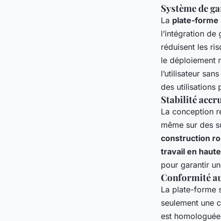
Système de gar
La
plate-forme
l’intégration d
réduisent les ri
le déploiement r
l’utilisateur sa
des utilisations
Stabilité accr
La conception re
même sur des sur
construction ro
travail en haut
pour garantir u
Conformité au
La plate-forme 
seulement une c
est homologuée 