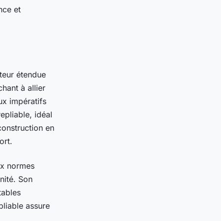
nce et
teur étendue
hant à allier
ux impératifs
pliable, idéal
construction en
ort.
ux normes
nité. Son
tables
pliable assure