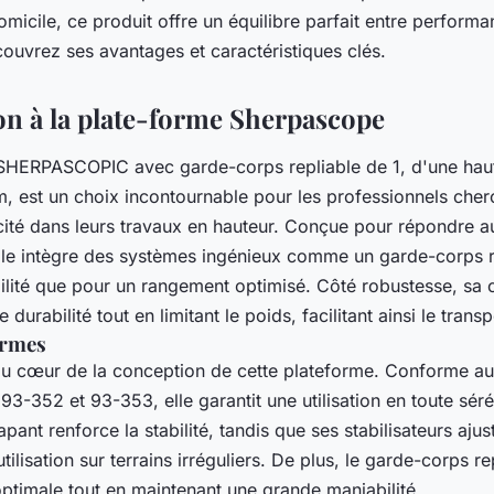
omicile, ce produit offre un équilibre parfait entre performa
uvrez ses avantages et caractéristiques clés.
on à la plate-forme Sherpascope
SHERPASCOPIC avec garde-corps repliable de 1, d'une hau
m, est un choix incontournable pour les professionnels cherc
icité dans leurs travaux en hauteur. Conçue pour répondre a
elle intègre des systèmes ingénieux comme un garde-corps re
bilité que pour un rangement optimisé. Côté robustesse, sa 
durabilité tout en limitant le poids, facilitant ainsi le transp
ormes
 au cœur de la conception de cette plateforme. Conforme a
93-352 et 93-353, elle garantit une utilisation en toute séré
pant renforce la stabilité, tandis que ses stabilisateurs ajus
tilisation sur terrains irréguliers. De plus, le garde-corps re
optimale tout en maintenant une grande maniabilité.