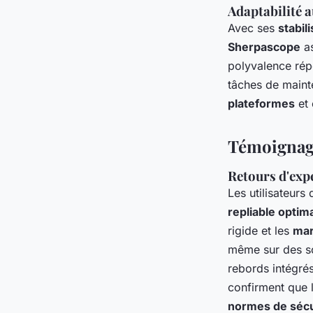
Adaptabilité a
Avec ses
stabil
Sherpascope
as
polyvalence répo
tâches de maint
plateformes
et 
Témoignage
Retours d'expér
Les utilisateurs
repliable optim
rigide et les
mar
même sur des sol
rebords intégrés
confirment que l
normes de sécu