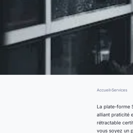
Accueil
›
Services
SERVICES
Plate-forme sherpas
La plate-forme 
alliant praticit
sécurité repliable o
rétractable cert
vous soyez un p