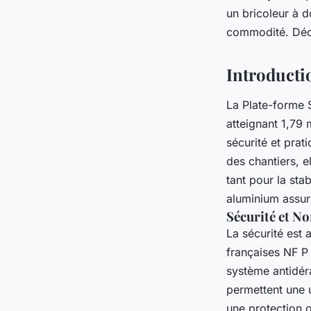
un bricoleur à d
pascale
•
11 août 2025
•
8 min de lecture
commodité. Déco
Introducti
La Plate-forme 
atteignant 1,79 
sécurité et prat
des chantiers, 
tant pour la sta
aluminium assure 
Sécurité et N
La sécurité est
françaises NF P 
système antidéra
permettent une u
une protection 