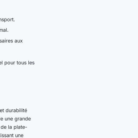
nsport.
mal.
saires aux
l pour tous les
t durabilité
re une grande
 de la plate-
issant une