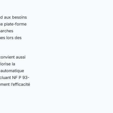
nd aux besoins
ge plate-forme
marches
ues lors des
convient aussi
iorise la
i-automatique
ncluant NF P 93-
ent l’efficacité