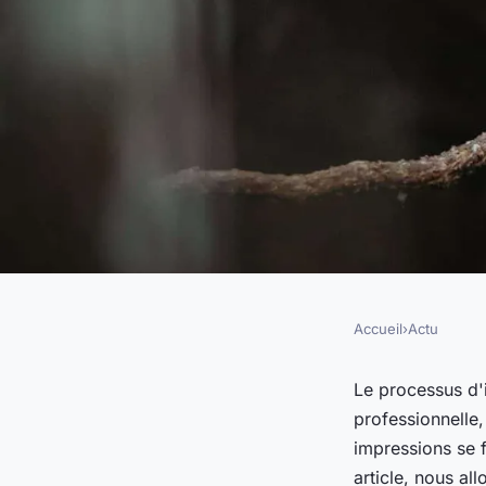
Accueil
›
Actu
ACTU
Titre connexe : "C
Le processus d'
professionnelle,
l'onboarding personn
impressions se f
article, nous al