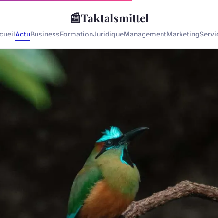
📰
Taktalsmittel
cueil
Actu
Business
Formation
Juridique
Management
Marketing
Servi