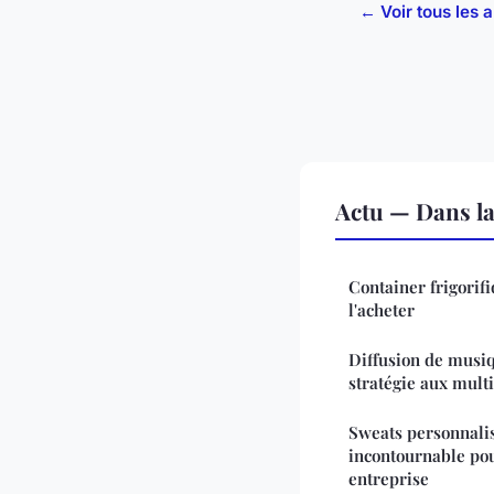
← Voir tous les a
Actu — Dans l
Container frigorif
l'acheter
Diffusion de musi
stratégie aux mult
Sweats personnalis
incontournable po
entreprise