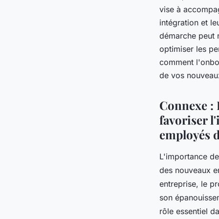
nouveaux employés à
vise à accompag
intégration et 
premier jour
démarche peut n
optimiser les pe
comment l'onboar
pascale
•
23 août 2023
•
2 min de lecture
de vos nouveaux
Connexe : 
favoriser l
employés d
L'importance de 
des nouveaux em
entreprise, le p
son épanouissem
rôle essentiel 