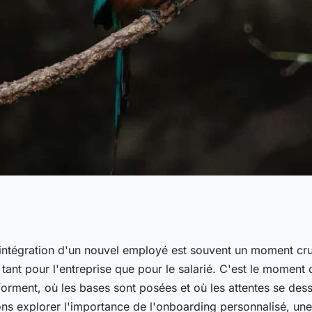
omment
intégration d'un nouvel employé est souvent un moment cruc
 tant pour l'entreprise que pour le salarié. C'est le moment
alisé aide les
orment, où les bases sont posées et où les attentes se dess
lons explorer l'importance de l'onboarding personnalisé, un