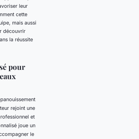
voriser leur
omment cette
ipe, mais aussi
r découvrir
ns la réussite
sé pour
veaux
'épanouissement
eur rejoint une
rofessionnel et
nnalisé joue un
 accompagner le