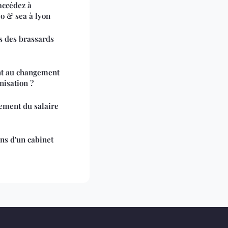
accédez à
eo & sea à lyon
ts des brassards
t au changement
nisation ?
ement du salaire
ns d'un cabinet